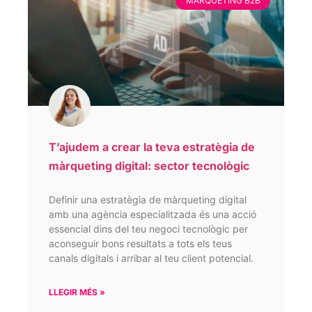
MÀRQUETING B2B
T’ajudem a crear la teva estratègia de
màrqueting digital: sector tecnològic
Definir una estratègia de màrqueting digital
amb una agència especialitzada és una acció
essencial dins del teu negoci tecnològic per
aconseguir bons resultats a tots els teus
canals digitals i arribar al teu client potencial.
LLEGIR MÉS »