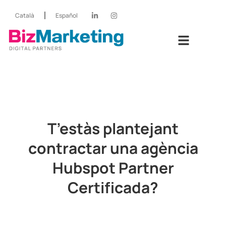
Català
Español
T’estàs plantejant
contractar una agència
Hubspot Partner
Certificada?